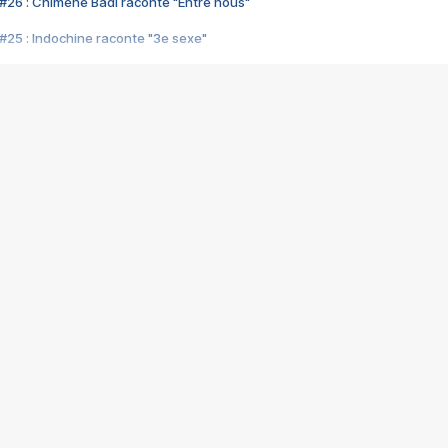
#26 : Chimène Badi raconte "Entre nous"
#25 : Indochine raconte "3e sexe"
#24 : Zaho raconte "C'est chelou"
#23 : Patrick Bruel raconte "Au café des délices"
#22 : Kyo raconte "Le chemin"
#21 : Nolwenn Leroy raconte "Cassé"
#20 : Patrick Hernandez raconte "Born to be alive"
#19 : Lorie raconte "Près de moi"
#18 : Michael Jones raconte "A nos actes manqués" (avec Jean-Jacque
#17 : Khaled raconte "Aïcha"
#16 : Corneille raconte "Parce qu'on vient de loin"
#15 : Indochine raconte "L'aventurier"
14 : Lorie raconte "Sur un air latino"