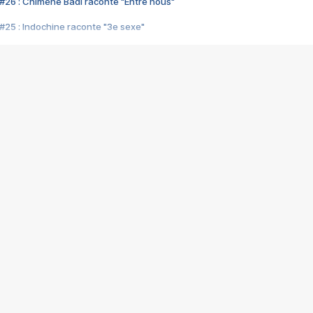
#26 : Chimène Badi raconte "Entre nous"
#25 : Indochine raconte "3e sexe"
#24 : Zaho raconte "C'est chelou"
#23 : Patrick Bruel raconte "Au café des délices"
#22 : Kyo raconte "Le chemin"
#21 : Nolwenn Leroy raconte "Cassé"
#20 : Patrick Hernandez raconte "Born to be alive"
#19 : Lorie raconte "Près de moi"
#18 : Michael Jones raconte "A nos actes manqués" (avec Jean-Jacque
#17 : Khaled raconte "Aïcha"
#16 : Corneille raconte "Parce qu'on vient de loin"
#15 : Indochine raconte "L'aventurier"
14 : Lorie raconte "Sur un air latino"