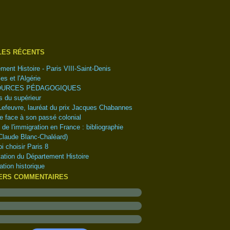
tembre
(1)
(1)
embre
(1)
obre
embre
(1)
(1)
LES RÉCENTS
l
obre
(1)
(4)
ment Histoire - Paris VIII-Saint-Denis
s
tembre
(6)
(5)
es et l'Algérie
ier
t
(2)
(2)
URCES PÉDAGOGIQUES
let
(1)
 du supérieur
(5)
Lefeuvre, lauréat du prix Jacques Chabannes
(18)
e face à son passé colonial
e de l'immigration en France : bibliographie
Claude Blanc-Chaléard)
i choisir Paris 8
ation du Département Histoire
ation historique
ERS COMMENTAIRES