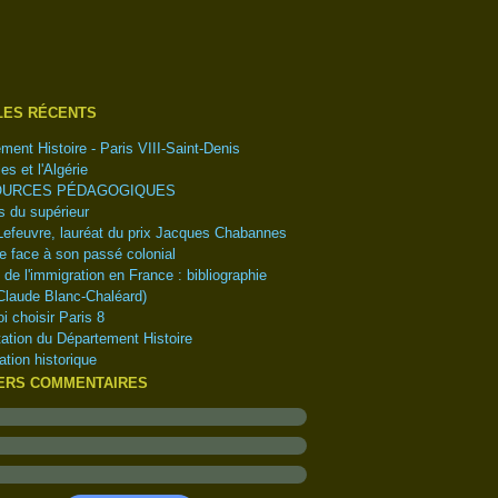
tembre
(1)
(1)
embre
(1)
obre
embre
(1)
(1)
LES RÉCENTS
l
obre
(1)
(4)
ment Histoire - Paris VIII-Saint-Denis
s
tembre
(6)
(5)
es et l'Algérie
ier
t
(2)
(2)
URCES PÉDAGOGIQUES
let
(1)
 du supérieur
(5)
Lefeuvre, lauréat du prix Jacques Chabannes
(18)
e face à son passé colonial
e de l'immigration en France : bibliographie
Claude Blanc-Chaléard)
i choisir Paris 8
ation du Département Histoire
ation historique
ERS COMMENTAIRES