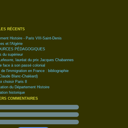
tembre
(1)
(1)
embre
(1)
obre
embre
(1)
(1)
LES RÉCENTS
l
obre
(1)
(4)
ment Histoire - Paris VIII-Saint-Denis
s
tembre
(6)
(5)
es et l'Algérie
ier
t
(2)
(2)
URCES PÉDAGOGIQUES
let
(1)
 du supérieur
(5)
Lefeuvre, lauréat du prix Jacques Chabannes
(18)
e face à son passé colonial
e de l'immigration en France : bibliographie
Claude Blanc-Chaléard)
i choisir Paris 8
ation du Département Histoire
ation historique
ERS COMMENTAIRES