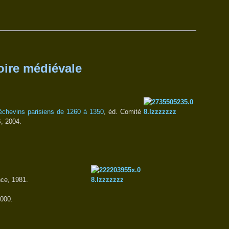
oire médiévale
 échevins parisiens de 1260 à 1350
, éd. Comité
, 2004.
nce, 1981.
2000.