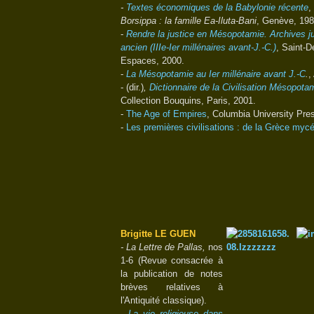
-
Textes économiques de la Babylonie récente
,
Borsippa : la famille Ea-Iluta-Bani
, Genève, 198
-
Rendre la justice en Mésopotamie. Archives ju
ancien (IIIe-Ier millénaires avant-J.-C.)
, Saint-D
Espaces, 2000.
-
La Mésopotamie au Ier millénaire avant J.-C
.
,
-
(dir.)
,
Dictionnaire de la Civilisation Mésopota
Collection Bouquins, Paris, 2001.
-
The Age of Empires
,
Columbia University Pre
-
Les premières civilisations : de la Grèce mycé
Brigitte LE GUEN
- La Lettre de Pallas,
nos
1-6 (Revue consacrée à
la publication de notes
brèves relatives à
l'Antiquité classique).
-
La vie religieuse dans