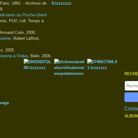
 Paris, 1982. -
Archives de
9.
diciaires du Proche-Orient
enis, PUV, coll. Temps &
 Armand Colin, 2000.
mienne
, Robert Laffont,
ss, 2005.
nienne à l'Indus
, Belin, 2006.
RECH
Contac
ALBUM