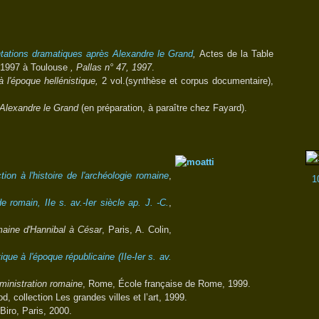
ntations dramatiques après Alexandre le Grand
,
Actes de la Table
r 1997 à Toulouse
, Pallas n° 47, 1997
.
 l'époque hellénistique,
2 vol.(synthèse et corpus documentaire),
d'Alexandre le Grand
(en préparation, à paraître chez Fayard).
ion à l'histoire de l'archéologie romaine
,
1
 romain, IIe s. av.-Ier siècle ap. J. -C.
,
omaine d'Hannibal à César
, Paris, A. Colin,
que à l'époque républicaine (IIe-Ier s. av.
ministration romaine
, Rome, École française de Rome, 1999.
, collection Les grandes villes et l’art, 1999.
Biro, Paris, 2000.