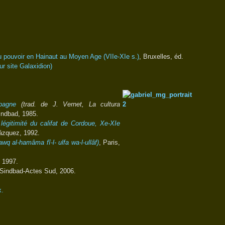
u pouvoir en Hainaut au Moyen Age (VIIe-XIe s.)
,
Bruxelles, éd.
ur site Galaxidion)
pagne
(trad. de J. Vernet, La cultura
Sindbad, 1985.
légitimité du califat de Cordoue, Xe-XIe
lázquez, 1992.
q al-hamâma fî-l- ulfa wa-l-ullâf)
, Paris,
 1997.
 Sindbad-Actes Sud, 2006.