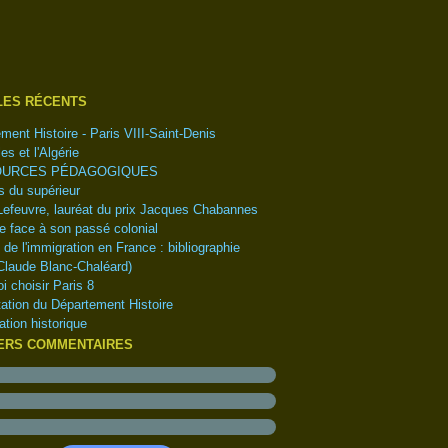
tembre
(1)
(1)
embre
(1)
obre
embre
(1)
(1)
LES RÉCENTS
l
obre
(1)
(4)
ment Histoire - Paris VIII-Saint-Denis
s
tembre
(6)
(5)
es et l'Algérie
ier
t
(2)
(2)
URCES PÉDAGOGIQUES
let
(1)
 du supérieur
(5)
Lefeuvre, lauréat du prix Jacques Chabannes
(18)
e face à son passé colonial
e de l'immigration en France : bibliographie
Claude Blanc-Chaléard)
i choisir Paris 8
ation du Département Histoire
ation historique
ERS COMMENTAIRES