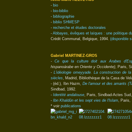
-
bio
-
bio-biblio
-
bibliographie
-
biblio SHMESP
-
recherche et études doctorales
-
Abbayes, évêques et laïques : une politique d
Crédit Communal, Belgique, 1994.
(disponible s
Gabriel MARTINEZ-GROS
-
Ce que la culture doit aux Arabes d'Es
hispanoárabe en Oriente y Occidente)
, Paris, 
-
L'idéologie omeyyade. La construction de la 
siècles
, Madrid, Bibliothèque de la Casa de Ve
- (éd.), Ibn Hazm,
De l'amour et des amants (Taw
Sindbad, 1992.
-
Identité andalouse
, Paris, Sindbad-Actes Sud,
-
Ibn Khaldûn et les sept vies de l'Islam
,
Paris,
* voir
publications