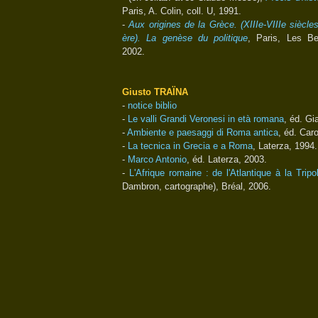
Paris, A. Colin, coll. U, 1991.
-
Aux origines de la Grèce. (XIIIe-VIIIe siècle
ère). La genèse du politique
, Paris, Les Bel
2002.
Giusto TRAÏNA
-
notice biblio
-
Le valli Grandi Veronesi in età romana
, éd. Gi
-
Ambiente e paesaggi di Roma antica
, éd. Car
-
La tecnica in Grecia e a Roma
, Laterza, 1994.
-
Marco Antonio
, éd. Laterza, 2003.
-
L'Afrique romaine : de l'Atlantique à la Tripo
Dambron, cartographe), Bréal, 2006.