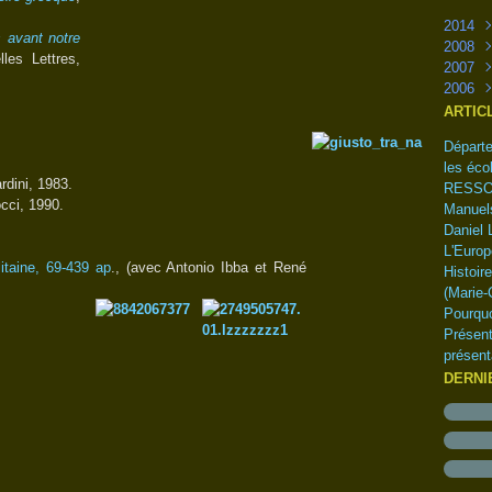
2014
s avant notre
2008
Sep
les Lettres,
2007
Juin
2006
Nov
Oct
Nov
ARTIC
Avri
Oct
Départe
Mar
Sep
les écol
Janv
Aoû
ardini, 1983.
RESSO
Juil
occi, 1990.
Manuels
Juin
Daniel 
Mai
L'Europ
litaine, 69-439 ap
., (avec
Antonio Ibba et René
Histoir
(Marie-
Pourquo
Présent
présent
DERNI