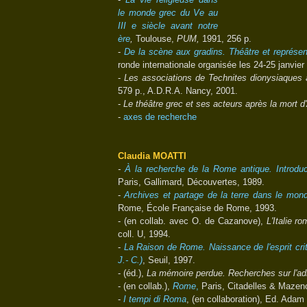
le monde grec du Ve au
III e siècle avant notre
ère
,
Toulouse,
PUM,
1991, 256 p.
-
De la scène aux gradins. Théâtre et représe
ronde internationale organisée les 24-25 janvie
-
Les associations de Technites dionysiaques à
579 p., A.D.R.A. Nancy, 2001.
-
Le théâtre grec et ses acteurs après la mort 
-
axes de recherche
Claudia MOATTI
-
À la recherche de la Rome antique. Introduct
Paris, Gallimard, Découvertes, 1989.
-
Archives et partage de la terre dans le monde
Rome, École Française de Rome, 1993.
- (en collab. avec O. de Cazanove),
L'Italie r
coll. U, 1994.
-
La Raison de Rome. Naissance de l'esprit criti
J.- C.)
, Seuil, 1997.
- (éd.),
La mémoire perdue. Recherches sur l'ad
- (en collab.),
Rome
,
Paris, Citadelles & Mazenod
-
I tempi di Roma
, (en collaboration), Ed. Adam 