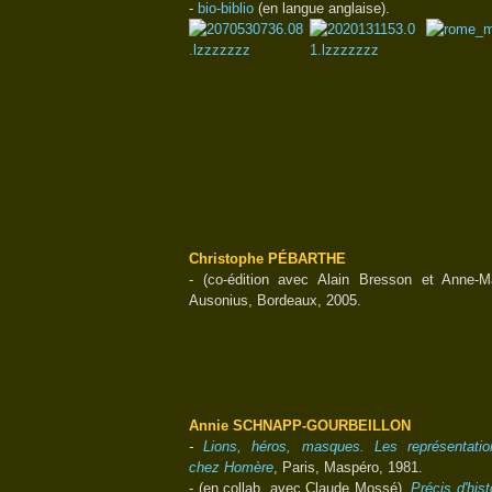
-
bio-biblio
(en langue anglaise).
Christophe PÉBARTHE
- (co-édition avec Alain Bresson et Anne-
Ausonius, Bordeaux, 2005.
Annie SCHNAPP-GOURBEILLON
-
Lions, héros, masques. Les représentati
chez Homère
, Paris, Maspéro, 1981.
- (en collab. avec Claude Mossé),
Précis d'his