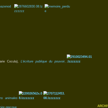
Marie Cocula),
L'écriture publique du pouvoir
,
ons animales
ARCHI
toire grecque
,