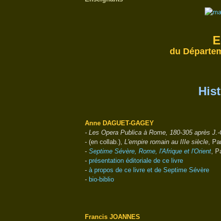
E
du Départeme
His
Anne DAGUET-GAGEY
- Les Opera Publica à Rome, 180-305 après J.-
- (en collab.),
L'empire romain au IIIe siècle
, Pa
-
Septime Sévère, Rome, l'Afrique et l'Orient
, P
-
présentation éditoriale de ce livre
-
à propos de ce livre et de Septime Sévère
-
bio-biblio
Francis JOANNES