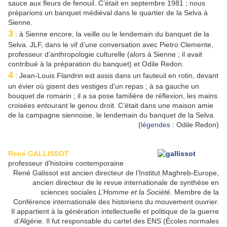
sauce aux fleurs de fenouil. C’était en septembre 1981 ; nous
préparions un banquet médiéval dans le quartier de la Selva à
Sienne.
3
: à Sienne encore, la veille ou le lendemain du banquet de la
Selva. JLF, dans le vif d’une conversation avec Pietro Clemente,
professeur d’anthropologie culturelle (alors à Sienne ; il avait
contribué à la préparation du banquet) et Odile Redon.
4
: Jean-Louis Flandrin est assis dans un fauteuil en rotin, devant
un évier où gisent des vestiges d’un repas ; à sa gauche un
bouquet de romarin ; il a sa pose familière de réflexion, les mains
croisées entourant le genou droit. C’était dans une maison amie
de la campagne siennoise, le lendemain du banquet de la Selva.
(
légendes
: Odile Redon)
René GALLISSOT
professeur d'histoire contemporaine
René Galissot est ancien directeur de l’Institut Maghreb-Europe,
ancien directeur de le revue internationale de synthèse en
sciences sociales
L’Homme et la Société
. Membre de la
Conférence internationale des historiens du mouvement ouvrier.
Il appartient à la génération intellectuelle et politique de la guerre
d’Algérie. Il fut responsable du cartel des ENS (Écoles normales