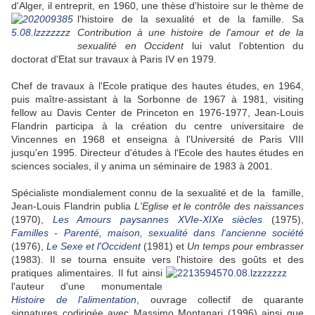
d'Alger, il entreprit, en 1960, une thèse d'histoire sur le thème de
l'histoire de la sexualité et de la famille. Sa
Contribution à une histoire de l'amour et de la
sexualité en Occident
lui valut l'obtention du
doctorat d'Etat sur travaux à Paris IV en 1979.
Chef de travaux à l'Ecole pratique des hautes études, en 1964,
puis maître-assistant à la Sorbonne de 1967 à 1981, visiting
fellow au Davis Center de Princeton en 1976-1977, Jean-Louis
Flandrin participa à la création du centre universitaire de
Vincennes en 1968 et enseigna à l'Université de Paris VIII
jusqu'en 1995. Directeur d'études à l'Ecole des hautes études en
sciences sociales, il y anima un séminaire de 1983 à 2001.
Spécialiste mondialement connu de la sexualité et de la famille,
Jean-Louis Flandrin publia
L'Eglise et le contrôle des naissances
(1970),
Les Amours paysannes XVIe-XIXe siècles
(1975),
Familles - Parenté, maison, sexualité dans l'ancienne société
(1976),
Le Sexe et l'Occident
(1981) et
Un temps pour embrasser
(1983). Il se tourna ensuite vers l'histoire des goûts et des
pratiques alimentaires. Il
fut ainsi
l'auteur d'une monumentale
Histoire de l'alimentation
, ouvrage collectif de quarante
signatures codirigée avec Massimo Montanari (1996) ainsi que