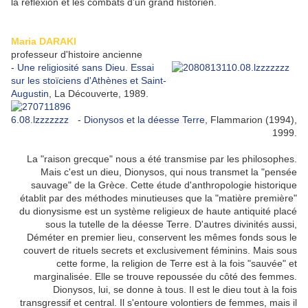
la réflexion et les combats d’un grand historien.
Maria DARAKI
professeur d'histoire ancienne
-
Une religiosité sans Dieu. Essai
sur les stoïciens d'Athènes et Saint-
Augustin
, La Découverte, 1989.
-
Dionysos et la déesse Terre
, Flammarion (1994),
1999.
La "raison grecque" nous a été transmise par les philosophes.
Mais c'est un dieu, Dionysos, qui nous transmet la "pensée
sauvage" de la Grèce. Cette étude d'anthropologie historique
établit par des méthodes minutieuses que la "matière première"
du dionysisme est un système religieux de haute antiquité placé
sous la tutelle de la déesse Terre. D'autres divinités aussi,
Déméter en premier lieu, conservent les mêmes fonds sous le
couvert de rituels secrets et exclusivement féminins. Mais sous
cette forme, la religion de Terre est à la fois "sauvée" et
marginalisée. Elle se trouve repoussée du côté des femmes.
Dionysos, lui, se donne à tous. Il est le dieu tout à la fois
transgressif et central. Il s'entoure volontiers de femmes, mais il