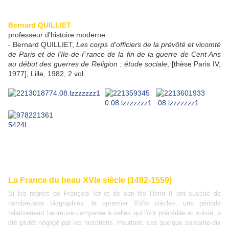
Bernard QUILLIET
professeur d'histoire moderne
- Bernard QUILLIET,
Les corps d'officiers de la prévôté et vicomté
de Paris et de l'Ile-de-France de la fin de la guerre de Cent Ans
au début des guerres de Religion : étude sociale
, [thèse Paris IV,
1977], Lille, 1982, 2 vol.
La France du beau XVIe
siècle (1492-1559)
Si les règnes de François Ier et de son fils Henri II ont suscité de
nombreuses biographies, le «premier XVIe siècle», une période
relativement heureuse comparée à celles qui l'ont précédée et suivie, a
été plutôt négligé par les historiens. Pourtant, ces quelque soixante-dix