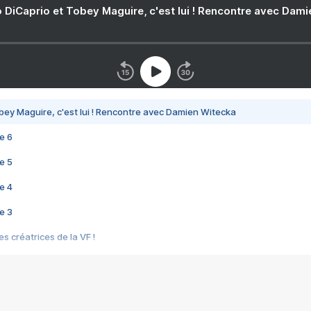
 DiCaprio et Tobey Maguire, c'est lui ! Rencontre avec Dam
bey Maguire, c'est lui ! Rencontre avec Damien Witecka
e 6
e 5
e 4
e 3
s créatrices de la VF !
e 2
e 1