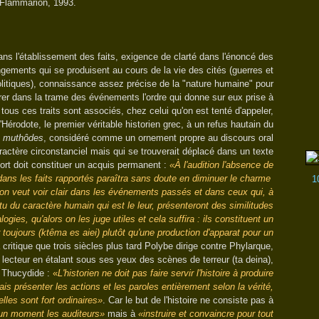
-Flammarion, 1993.
ans l'établissement des faits, exigence de clarté dans l'énoncé des
gements qui se produisent au cours de la vie des cités (guerres et
olitiques), connaissance assez précise de la "nature humaine" pour
rer dans la trame des événements l'ordre qui donne sur eux prise à
 - tous ces traits sont associés, chez celui qu'on est tenté d'appeler,
'Hérodote, le premier véritable historien grec, à un refus hautain du
o muthôdes
, considéré comme un ornement propre au discours oral
ractère circonstanciel mais qui se trouverait déplacé dans un texte
pport doit constituer un acquis permanent :
«À l'audition l'absence de
dans les faits rapportés paraîtra sans doute en diminuer le charme
1
l'on veut voir clair dans les événements passés et dans ceux qui, à
rtu du caractère humain qui est le leur, présenteront des similitudes
ogies, qu'alors on les juge utiles et cela suffira : ils constituent un
r toujours
(ktêma es aiei)
plutôt qu'une production d'apparat pour un
 critique que trois siècles plus tard Polybe dirige contre Phylarque,
u lecteur en étalant sous ses yeux des scènes de terreur (ta deina),
e Thucydide :
«
L'historien ne doit pas faire servir l'histoire à produire
ais présenter les actions et les paroles entièrement selon la vérité,
elles sont fort ordinaires»
. Car le but de l'histoire ne consiste pas à
un moment les auditeurs»
mais à
«instruire et convaincre pour tout