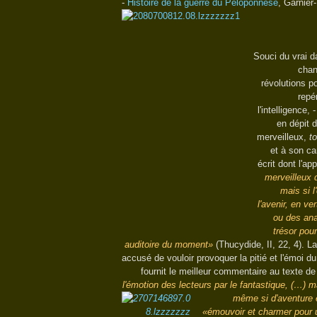
-
Histoire de la guerre du Péloponnèse
, Garnier
Souci du vrai d
chan
révolutions p
repé
l'intelligence,
en dépit d
merveilleux,
t
et à son ca
écrit dont l'a
merveilleux 
mais si 
l'avenir, en ve
ou des anal
trésor pou
auditoire du moment»
(Thucydide, II, 22, 4). La
accusé de vouloir provoquer la pitié et l'émoi d
fournit le meilleur commentaire au texte d
l'émotion des lecteurs par le fantastique, (…) m
même si d'aventure
«émouvoir et charmer pour 