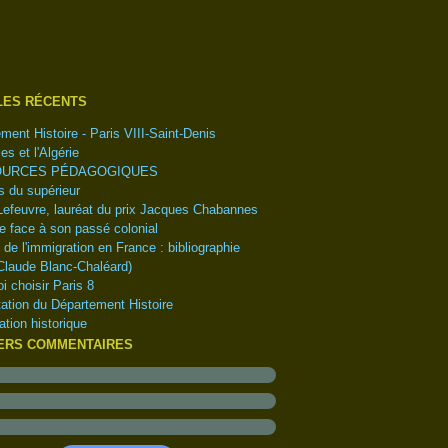
tembre
(1)
(1)
embre
(1)
obre
embre
(1)
(1)
LES RÉCENTS
l
obre
(1)
(4)
ment Histoire - Paris VIII-Saint-Denis
s
tembre
(6)
(5)
es et l'Algérie
ier
t
(2)
(2)
URCES PÉDAGOGIQUES
let
(1)
 du supérieur
(5)
Lefeuvre, lauréat du prix Jacques Chabannes
(18)
e face à son passé colonial
e de l'immigration en France : bibliographie
Claude Blanc-Chaléard)
i choisir Paris 8
ation du Département Histoire
ation historique
ERS COMMENTAIRES