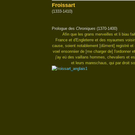
Froissart
(1333-1410)
Prologue des
Chroniques
(1370-1400)
Afin que les grans merveilles et li biau f
France et d'Engleterre et des royaumes voisins
cause, soient notablement [dûment] registré et
voel ensonniier de [me charger de] l'ordonner e
j'ay eü des vaillans hommes, chevaliers et esc
et leurs mareschaus, qui par droit so