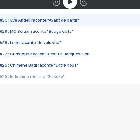
#30 : Eve Angeli raconte "Avant de partir"
#29 : MC Solaar raconte "Bouge de là"
28 : Lorie raconte "Je vais vite"
#27 : Christophe Willem raconte "Jacques a dit"
#26 : Chimène Badi raconte "Entre nous"
#25 : Indochine raconte "3e sexe"
#24 : Zaho raconte "C'est chelou"
#23 : Patrick Bruel raconte "Au café des délices"
#22 : Kyo raconte "Le chemin"
#21 : Nolwenn Leroy raconte "Cassé"
#20 : Patrick Hernandez raconte "Born to be alive"