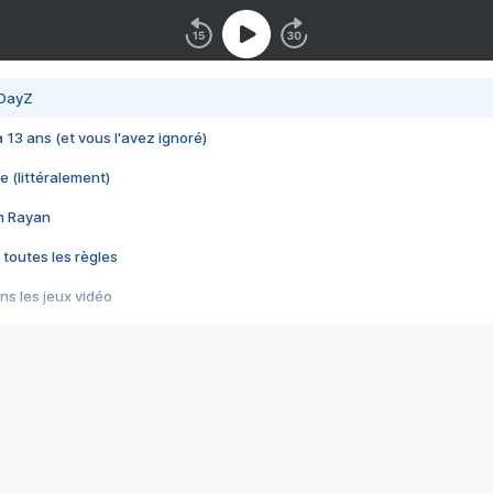
 DayZ
 a 13 ans (et vous l'avez ignoré)
e (littéralement)
im Rayan
 toutes les règles
s les jeux vidéo
us choquant de Rockstar ? - Le scandale BULLY
e plus moche de Steam
du RÊVE tourne au CAUCHEMAR
pendant 8 heures