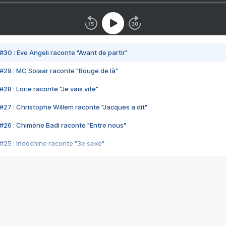
#30 : Eve Angeli raconte "Avant de partir"
#29 : MC Solaar raconte "Bouge de là"
28 : Lorie raconte "Je vais vite"
#27 : Christophe Willem raconte "Jacques a dit"
#26 : Chimène Badi raconte "Entre nous"
#25 : Indochine raconte "3e sexe"
#24 : Zaho raconte "C'est chelou"
#23 : Patrick Bruel raconte "Au café des délices"
#22 : Kyo raconte "Le chemin"
#21 : Nolwenn Leroy raconte "Cassé"