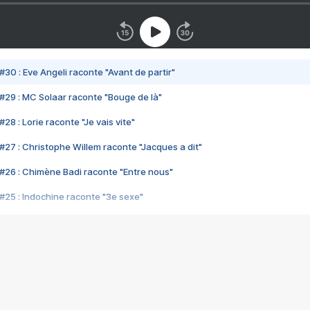
#30 : Eve Angeli raconte "Avant de partir"
#29 : MC Solaar raconte "Bouge de là"
28 : Lorie raconte "Je vais vite"
#27 : Christophe Willem raconte "Jacques a dit"
#26 : Chimène Badi raconte "Entre nous"
#25 : Indochine raconte "3e sexe"
#24 : Zaho raconte "C'est chelou"
#23 : Patrick Bruel raconte "Au café des délices"
#22 : Kyo raconte "Le chemin"
#21 : Nolwenn Leroy raconte "Cassé"