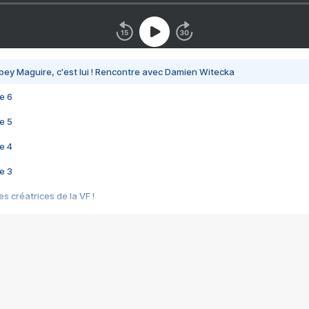
bey Maguire, c'est lui ! Rencontre avec Damien Witecka
e 6
e 5
e 4
e 3
s créatrices de la VF !
e 2
e 1
e Mektoub My Love arrive enfin ! Rencontre avec Shaïn Boumedine et Sal
i : après Toni en famille