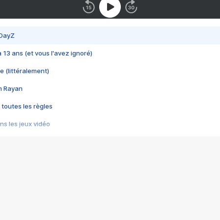
 DayZ
 a 13 ans (et vous l'avez ignoré)
e (littéralement)
im Rayan
 toutes les règles
s les jeux vidéo
us choquant de Rockstar ? - Le scandale BULLY
e plus moche de Steam
du RÊVE tourne au CAUCHEMAR
pendant 8 heures
it… à tort